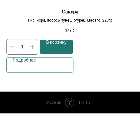
Сакура
Рис, нори, лосось, тунец, огурец, масаго. 220гр
Сос
379
р.
В корзину
Подробнее
Tilda
Made on