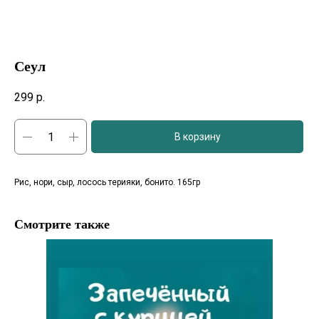
Сеул
299
р.
В корзину
Рис, нори, сыр, лосось терияки, бонито. 165гр
Смотрите также