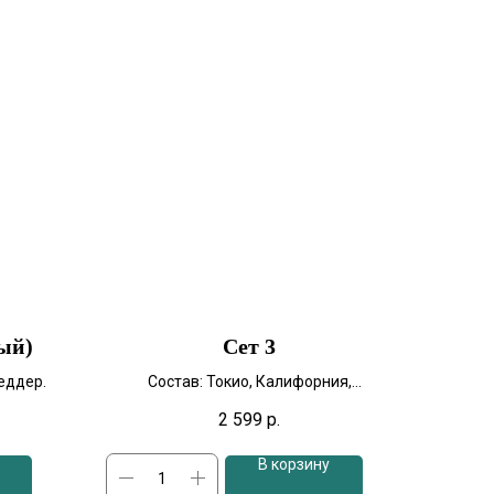
ый)
Сет 3
чеддер.
Состав: Токио, Калифорния,
Филадельфия с тунцом, Филадельфия
2 599
р.
люкс, Канада, Гавайский
1 350 г
В корзину