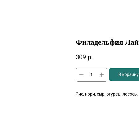
Филадельфия Лай
309
р.
В корзину
Рис, нори, сыр, огурец, лосось.