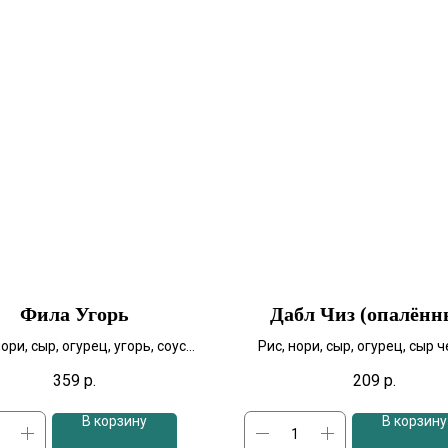
Фила Угорь
Дабл Чиз (опалённ
нори, сыр, огурец, угорь, соус
Рис, нори, сыр, огурец, сыр 
унаги, кунжут. 240гр
359
р.
209
р.
В корзину
В корзину